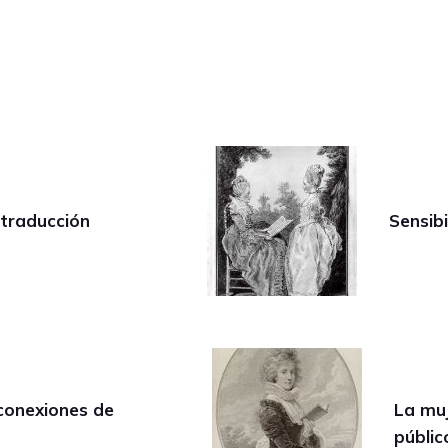
 traducción
Sensib
conexiones de
La muj
públi