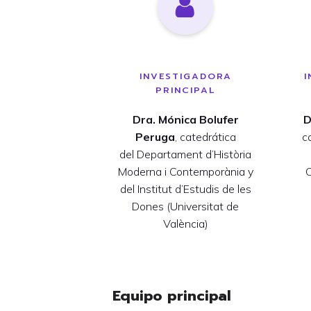
INVESTIGADORA
I
PRINCIPAL
Dra.
Mónica Bolufer
D
Peruga
, catedrática
c
del Departament d’Història
Moderna i Contemporània y
C
del Institut d’Estudis de les
Dones (Universitat de
València)
Equipo principal