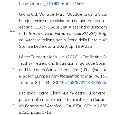
https://doi.org/10.4000/bhce.1563
Graña Cid, María del Mar. «Magdalena de la Cruz, de 
hereje: feminismo y disidencia de género en el mon
español (1504-1560)», en Alessandra Bartolomei R
11
(ed.),
Sante vive in Europa (secoli XV-XVI). Saggi pe
col. Archivio Italiano per la Storia della Pietà, t. XXXIII
Storia e Letteratura, 2020, pp. 199-233.
López Terrada, María Luz. (2020). «Conflicting Certain
Truths? Healers and Inquisition in Baroque Spain», e
12
and Mercedes García-Arenal (eds.)
The Quest for Ce
Modern Europe From Inquisition to Inquiry, 1550-
10.3138/9781487535506
Toronto, 80-104. DOI:
Espigado Tocino, Gloria. «La maestra Guillermina Roja
para un internacionalismo feminista», en
Cuadernos 
13
de Fondos del Archivo UCA
. CIFA, ISSN-e 2659-495
2021, págs. 1-13.