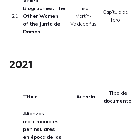
Veiled
Biographies: The
Elisa
Capítulo de
21
Other Women
Martín-
libro
of the Junta de
Valdepeñas
Damas
2021
Tipo de
Título
Autoría
A
documento
Alianzas
matrimoniales
peninsulares
en época de los