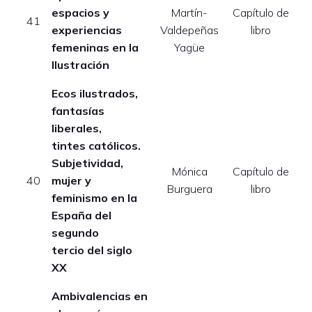
espacios y
Martín-
Capítulo de
E
41
experiencias
Valdepeñas
libro
femeninas en la
Yagüe
Ilustración
Ecos ilustrados,
fantasías
liberales,
tintes católicos.
Subjetividad,
Mónica
Capítulo de
E
40
mujer y
Burguera
libro
feminismo
en la
España del
segundo
tercio del siglo
XX
Ambivalencias en