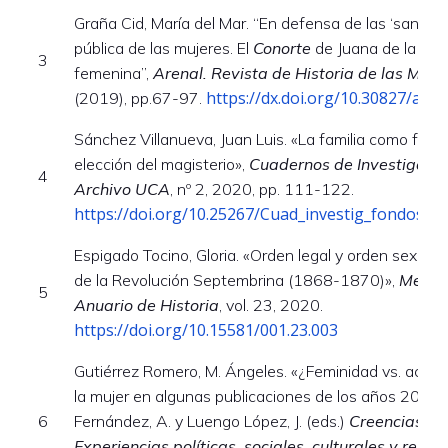
Graña Cid, María del Mar. “En defensa de las ‘santas v
pública de las mujeres. El
Conorte
de Juana de la Cruz
3
femenina”,
Arenal. Revista de Historia de las Muje
https://dx.doi.org/10.30827/aren
(2019), pp.67-97.
Sánchez Villanueva, Juan Luis. «La familia como facto
elección del magisterio»,
Cuadernos de Investigació
4
Archivo UCA
, nº 2, 2020, pp. 111-122.
https://doi.org/10.25267/Cuad_investig_fondos_ar
Espigado Tocino, Gloria. «Orden legal y orden sexual
de la Revolución Septembrina (1868-1870)»,
Memori
5
Anuario de Historia
, vol. 23, 2020.
https://doi.org/10.15581/001.23.003
Gutiérrez Romero, M. Ángeles. «¿Feminidad vs. activ
la mujer en algunas publicaciones de los años 20 y 
6
Fernández, A. y Luengo López, J. (eds.)
Creencias y d
Experiencias políticas, sociales, culturales y religi