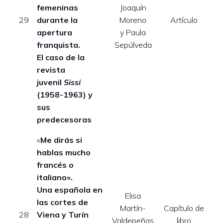
femeninas
Joaquín
E
29
durante la
Moreno
Artículo
apertura
y Paula
franquista.
Sepúlveda
El caso de la
revista
juvenil
Sissi
(1958-1963) y
sus
predecesoras
«
Me dirás si
hablas mucho
francés o
italiano».
Una española en
Elisa
las cortes de
Martín-
Capítulo de
E
28
Viena y Turín
Valdepeñas
libro