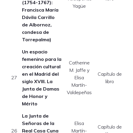
(1754-1767):
Yagüe
Francisca María
Dávila Carrillo
de Albornoz,
condesa de
Torrepalma)
Un espacio
femenino para la
Catherine
creación cultural
M. Jaffe y
en el Madrid del
Capítulo de
E
27
Elisa
siglo XVIII. La
libro
Martín-
Junta de Damas
Valdepeñas
de Honor y
Mérito
La Junta de
Señoras de la
Elisa
Capítulo de
E
26
Real Casa Cuna
Martín-