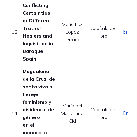
Conflicting
Certainties
or Different
María Luz
Truths?
Capítulo de
Enlac
12
López
Healers and
libro
Terrada
Inquisition in
Baroque
Spain
Magdalena
de la Cruz, de
santa viva a
hereje:
feminismo y
María del
disidencia de
Capítulo de
Enlac
11
Mar Graña
género
libro
Cid
en el
monacato