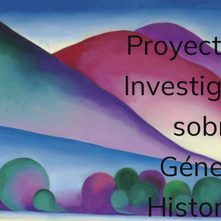
Proyect
Investi
sob
Géne
Histor