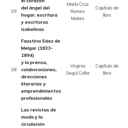
el corazón
María Cruz
del ángel del
Capítulo de
E
39
Romeo
hogar: escritura
libro
Mateo
y escritoras
isabelinas
Faustina Sáez de
Melgar (1833-
1894)
y la prensa,
Virginia
Capítulo de
E
38
colaboraciones,
Seguí Collar
libro
direcciones
literarias y
emprendimientos
profesionales
Las revistas de
moda y la
circulación