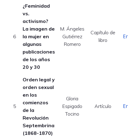
¿Feminidad
vs.
activismo?
La imagen de
M. Ángeles
Capítulo de
Enlac
6
la mujer en
Gutiérrez
libro
algunas
Romero
publicaciones
de los años
20 y 30
Orden legal y
orden sexual
en los
Gloria
comienzos
Enlac
5
Espigado
Artículo
de la
Tocino
Revolución
Septembrina
(1868-1870)