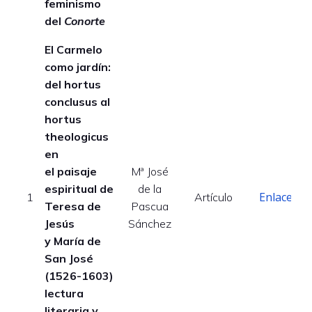
feminismo
del
Conorte
El Carmelo
como jardín:
del hortus
conclusus al
hortus
theologicus
en
el paisaje
Mª José
espiritual de
de la
Enlace
1
Artículo
Teresa de
Pascua
Jesús
Sánchez
y María de
San José
(1526-1603)
lectura
literaria y