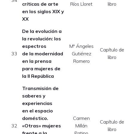
E
34
críticas de arte
Ríos Lloret
libro
en los siglos XIX y
XX
De la evolución a
la revolución: los
espectros
Mª Ángeles
Capítulo de
E
33
de la modernidad
Gutiérrez
libro
en la prensa
Romero
para mujeres de
la II República
Transmisión de
saberes y
experiencias
en el espacio
doméstico.
Carmen
Capítulo de
E
32
«Otras» mujeres
Millán
libro
frente a la
Patino