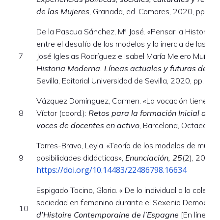
de las Mujeres
, Granada, ed. Comares, 2020, pp. 5
De la Pascua Sánchez, Mª José. «Pensar la Historia soc
entre el desafío de los modelos y la inercia de las prá
7
José Iglesias Rodríguez e Isabel María Melero Muñoz 
Historia Moderna. Líneas actuales y futuras de in
Sevilla, Editorial Universidad de Sevilla, 2020, pp. 74
Vázquez Domínguez, Carmen. «La vocación tiene un
8
Víctor (coord.):
Retos para la formación Inicial des
voces de docentes en activo
, Barcelona, Octaedro,
Torres-Bravo, Leyla. «Teoría de los modelos de mundo: 
9
posibilidades didácticas»,
Enunciación, 25
(2), 2020,
https://doi.org/10.14483/22486798.16634
Espigado Tocino, Gloria. « De lo individual a lo colectiv
sociedad en femenino durante el Sexenio Democráti
10
d’Histoire Contemporaine de l’Espagne
[En línea], 