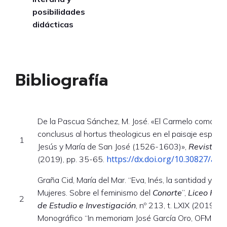
posibilidades
didácticas
Bibliografía
De la Pascua Sánchez, M. José. «El Carmelo como jard
conclusus al hortus theologicus en el paisaje espirit
1
Jesús y María de San José (1526-1603)»,
Revista A
https://dx.doi.org/10.30827/are
(2019), pp. 35-65.
Graña Cid, María del Mar. “Eva, Inés, la santidad y la 
Mujeres. Sobre el feminismo del
Conorte
”,
Liceo Fran
2
de Estudio e Investigación
, nº 213, t. LXIX (2019), 
Monográfico “In memoriam José García Oro, OFM”.