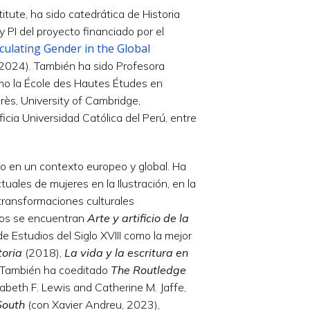
itute, ha sido catedrática de Historia
PI del proyecto financiado por el
culating Gender in the Global
024). También ha sido Profesora
omo la École des Hautes Études en
rès, University of Cambridge,
cia Universidad Católica del Perú, entre
o en un contexto europeo y global. Ha
uales de mujeres en la Ilustración, en la
transformaciones culturales
bros se encuentran
Arte y artificio de la
 Estudios del Siglo XVIII como la mejor
toria
(2018),
La vida y la escritura en
 También ha coeditado
The Routledge
zabeth F. Lewis and Catherine M. Jaffe,
South
(con Xavier Andreu, 2023),