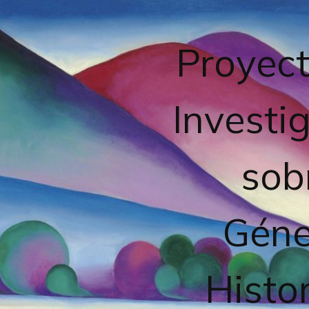
Proyect
Investi
sob
Géne
Histor