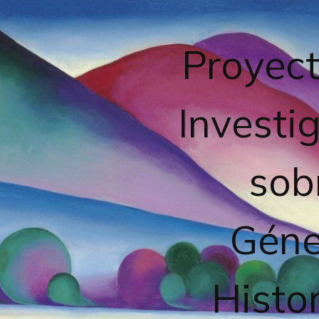
Proyect
Investi
sob
Géne
Histor