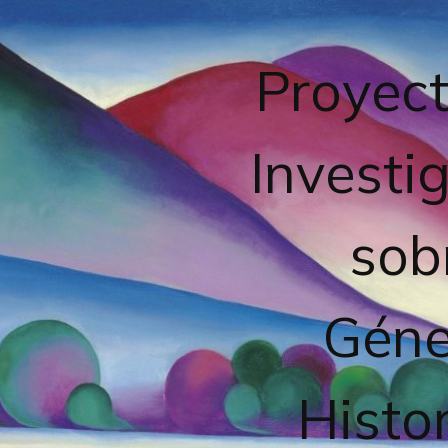
Proyect
Investi
sob
Géne
Histor